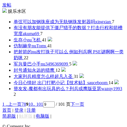
发帖
娱乐水区
单弦可以加钢珠座成为无轨钢珠发射器吗
xingxian
7
有没有朋友能提供下僵尸猎手的数据？打击行程和箭槽
宽度
akuma69
7
生存小nu
飞机
41
仿制赫辛nu
Toms
41
把射箭的nu改打珠子可以么 例如列兵啊 PSE谜啊啊一类
奶咪
22
军兴曼巴小手nu
3496369699
5
封号通知
永远的猎鹰
12
大家列兵精度怎么样
超凡入圣
31
今日心情好 出门打靶小记【技术贴】
sauceboom
14
替友发-魔都有出玩具的么？列兵或鹰版亚瑟
wazqy1993
2
1 ..
上一页
7
8
9
10
.. 101
/ 101 页
下一页
首页
|
登录
|
注册
简易版
|
触屏版
|
电脑版
|
© Comsenz Inc.