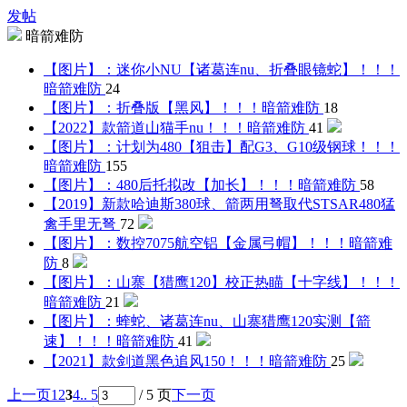
发帖
暗箭难防
【图片】：迷你小NU【诸葛连nu、折叠眼镜蛇】！！！
暗箭难防
24
【图片】：折叠版【黑风】！！！
暗箭难防
18
【2022】款箭道山猫手nu！！！
暗箭难防
41
【图片】：计划为480【狙击】配G3、G10级钢球！！！
暗箭难防
155
【图片】：480后托拟改【加长】！！！
暗箭难防
58
【2019】新款哈迪斯380球、箭两用弩取代STSAR480猛
禽
手里无弩
72
【图片】：数控7075航空铝【金属弓帽】！！！
暗箭难
防
8
【图片】：山寨【猎鹰120】校正热瞄【十字线】！！！
暗箭难防
21
【图片】：蝰蛇、诸葛连nu、山寨猎鹰120实测【箭
速】！！！
暗箭难防
41
【2021】款剑道黑色追风150！！！
暗箭难防
25
上一页
1
2
3
4
.. 5
/ 5 页
下一页