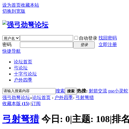
设为首页
收藏本站
切换到宽版
找回密码
自动登录
密码
立即注册
登录
快捷导航
论坛首页
弓论坛
十字弓论坛
户外四季
搜索
热搜:
射箭交流
pse小灵蛇
搜索
强弓劲弩论坛
»
论坛首页
›
户外四季
›
弓射弩猎
收藏本版
(
15
)
|
订阅
弓射弩猎
今日:
0
|
主题:
108
|
排名