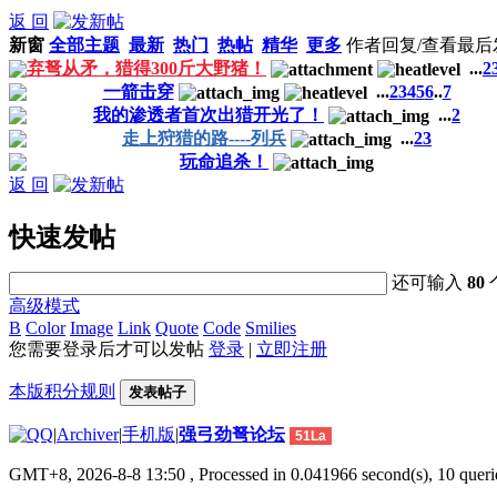
返 回
新窗
全部主题
最新
热门
热帖
精华
更多
作者
回复/查看
最后
弃弩从矛，猎得300斤大野猪！
...
2
一箭击穿
...
2
3
4
5
6
..
7
我的渗透者首次出猎开光了！
...
2
走上狩猎的路----列兵
...
2
3
玩命追杀！
返 回
快速发帖
还可输入
80
高级模式
B
Color
Image
Link
Quote
Code
Smilies
您需要登录后才可以发帖
登录
|
立即注册
本版积分规则
发表帖子
|
Archiver
|
手机版
|
强弓劲弩论坛
51La
GMT+8, 2026-8-8 13:50
, Processed in 0.041966 second(s), 10 querie