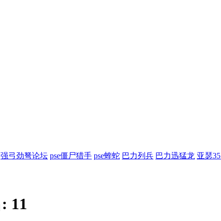
强弓劲弩论坛
pse僵尸猎手
pse蝰蛇
巴力列兵
巴力迅猛龙
亚瑟3
:
11