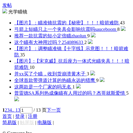
发帖
光学瞄镜
【图片】：瞄准镜抗震的【秘密】！！！
暗箭难防
43
弓箭上短瞄只上一个夹具会影响抗震吗
sauceboom
8
推荐一款抗震的短小定倍瞄
zhaolun
9
这个瞄有大神用过吗？
254089633
2
【图片】：调整瞄准镜【十字线】示意图！！！
暗箭难
防
35
【图片】:【宋克威】抗后座力一体式光瞄夹具！！！
暗
箭难防
10
并xx买了个瞄，收到货崩溃
黄木子
3
全球首款带弹道计算的热瞄
永远的猎鹰
9
这两款是一个厂家的吗
无名
1
普雷德SA系列热成像瞄有人用过的吗？
杰哥就斯爱情
5
1
2
3
4
.. 13
/ 13 页
下一页
首页
|
登录
|
注册
简易版
|
触屏版
|
电脑版
|