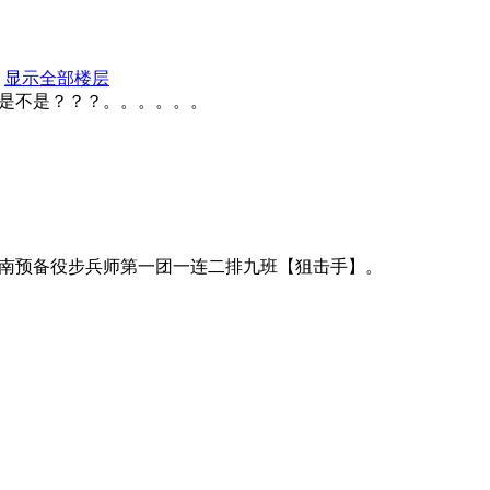
显示全部楼层
是不是？？？。。。。。。
南预备役步兵师第一团一连二排九班【狙击手】。