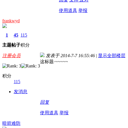
使用道具
举报
frankwyd
1
45
115
主题
帖子
积分
注册会员
发表于 2014-7-7 16:55:46
|
显示全部楼层
这标题·~~~~~
积分
115
发消息
回复
使用道具
举报
暗箭难防