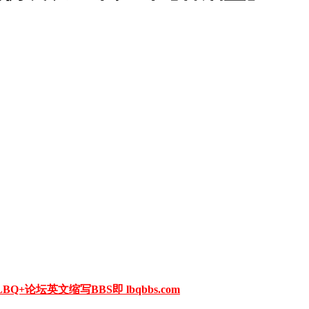
+论坛英文缩写BBS即 lbqbbs.com