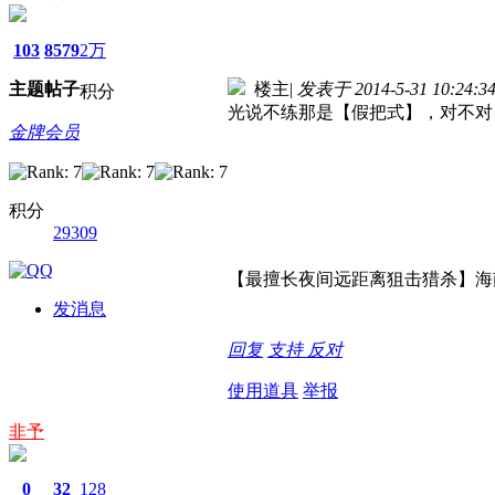
103
8579
2万
主题
帖子
楼主
|
发表于 2014-5-31 10:24:3
积分
光说不练那是【假把式】，对不对
金牌会员
积分
29309
【最擅长夜间远距离狙击猎杀】海
发消息
回复
支持
反对
使用道具
举报
非予
0
32
128