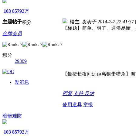
103
8579
2万
主题
帖子
楼主
|
发表于 2014-7-7 22:41:37
|
积分
【标题】简单、明了、通俗易懂，
金牌会员
积分
29309
【最擅长夜间远距离狙击猎杀】海
发消息
回复
支持
反对
使用道具
举报
暗箭难防
103
8579
2万