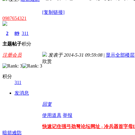
[复制链接]
0987654321
2
89
311
主题
帖子
积分
注册会员
发表于 2014-5-31 09:59:08
|
显示全部楼层
欣赏
积分
311
发消息
回复
使用道具
举报
快速记住强弓劲弩论坛网址 - 冷兵器首字母LBQ
暗箭难防