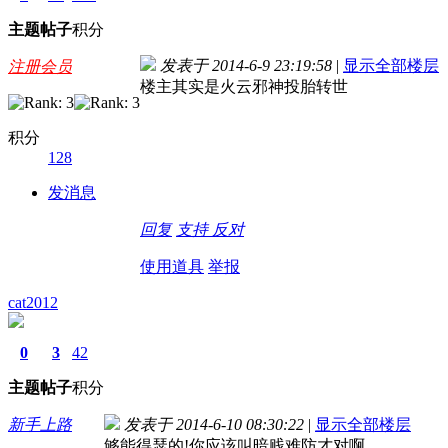
主题
帖子
积分
发表于 2014-6-9 23:19:58
|
显示全部楼层
注册会员
楼主其实是火云邪神投胎转世
积分
128
发消息
回复
支持
反对
使用道具
举报
cat2012
0
3
42
主题
帖子
积分
新手上路
发表于 2014-6-10 08:30:22
|
显示全部楼层
够能得瑟的!你应该叫暗贱难防才对啊