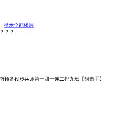
4
|
显示全部楼层
？？？。。。。。。
南预备役步兵师第一团一连二排九班【狙击手】。