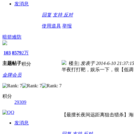
发消息
回复
支持
反对
使用道具
举报
暗箭难防
103
8579
2万
主题
帖子
楼主
|
发表于 2014-6-10 21:37:1
积分
半夜打打靶，娱乐一下，很【低调
金牌会员
积分
29309
【最擅长夜间远距离狙击猎杀】海
发消息
回复
支持
反对