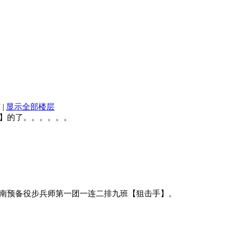
5
|
显示全部楼层
】的了。。。。。。
南预备役步兵师第一团一连二排九班【狙击手】。