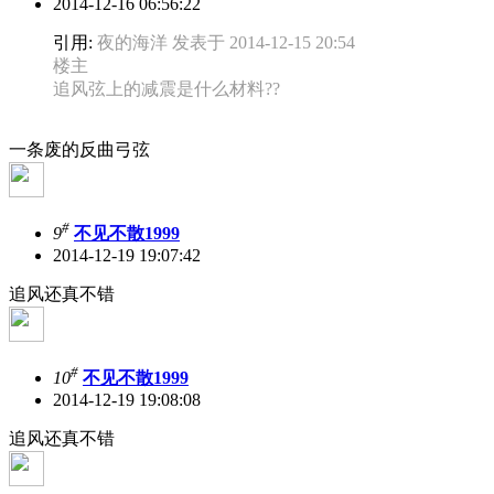
2014-12-16 06:56:22
引用:
夜的海洋 发表于 2014-12-15 20:54
楼主
追风弦上的减震是什么材料??
一条废的反曲弓弦
#
9
不见不散1999
2014-12-19 19:07:42
追风还真不错
#
10
不见不散1999
2014-12-19 19:08:08
追风还真不错