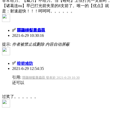
非常给力、【威力】不给力。当【蝰蛇】上弦打完一支箭时，
【诸葛连nu】早已打光箭夹里的8支箭了。唯一的【优点】就
是：射速超快！！！呵呵呵。。。。。。
#
8
䨻龘齉齾纛麤龗
2021-6-29 10:30:16
提示:
作者被禁止或删除 内容自动屏蔽
#
9
暗箭难防
2021-6-29 12:54:35
引用:
䨻龘齉齾纛麤龗 發表於 2021-6-29 10:30
还可以
过奖了。。。。。。