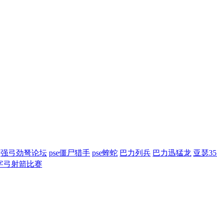
强弓劲弩论坛
pse僵尸猎手
pse蝰蛇
巴力列兵
巴力迅猛龙
亚瑟3
字弓射箭比赛