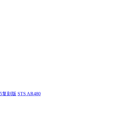
55复刻版
STS AR480