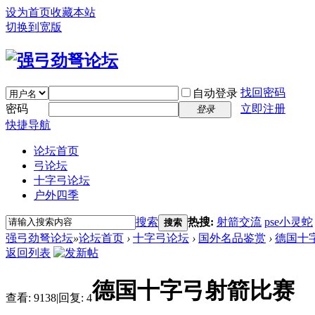
设为首页
收藏本站
切换到宽版
找回密码
自动登录
密码
立即注册
登录
快捷导航
论坛首页
弓论坛
十字弓论坛
户外四季
搜索
热搜:
射箭交流
pse小灵蛇
搜索
强弓劲弩论坛
»
论坛首页
›
十字弓论坛
›
国外名品鉴赏
›
德国十
返回列表
德国十字弓射箭比赛
查看:
9138
|
回复:
4