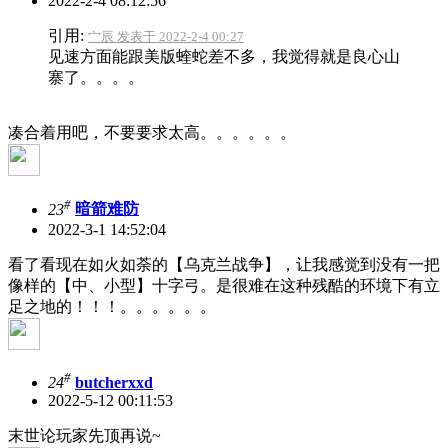
2022-2-4 08:12:56
引用:
宀辰 发表于 2022-2-4 00:27
见速方面能跟美版蝰蛇差不多，我觉得就是良心山
寨了。。。。
凑合着用吧，不要要求太高。。。。。。
#
23
暗箭难防
2022-3-1 14:52:04
看了看现在如火如荼的【乌克兰战争】，让我感觉到没有一把
像样的【中、小型】十字弓。是很难在这种残酷的环境下有立
足之地的！！！。。。。。。
#
24
butcherxxd
2022-5-12 00:11:53
末世论玩家先顶再说~