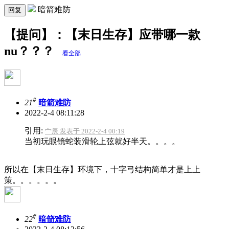
暗箭难防
回复
【提问】：【末日生存】应带哪一款
nu？？？
看全部
#
21
暗箭难防
2022-2-4 08:11:28
引用:
宀辰 发表于 2022-2-4 00:19
当初玩眼镜蛇装滑轮上弦就好半天。。。。
所以在【末日生存】环境下，十字弓结构简单才是上上
策。。。。。。
#
22
暗箭难防