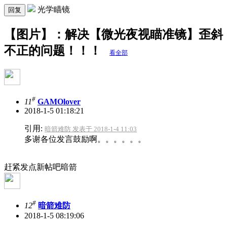
光学瞄镜
回复
【图片】：解决【微光夜视瞄准镜】歪斜
不正的问题！！！
看全部
#
11
GAMOlover
2018-1-5 01:18:21
引用:
暗箭难防 发表于 2018-1-4 11:03
多谢各位发言鼓励啊。。。。。。
赶紧发点新帖吧暗箭
#
12
暗箭难防
2018-1-5 08:19:06