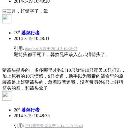
2014-3-19 10:40:20
两三月，打错字了，晕
#
19
暮煞行者
2014-3-19 10:48:11
引用:
daveleaf 发表于 2014-3-19 08:07
靶箭头都干死了，暮煞兄应该入点儿猎箭头了。
猎箭头挺多的，多多哪里才购进10只旋转10只夜叉10只打击，
加上原有的10只愤怒，9只柔道，助手以为我带的箭盒里的原
装箭是上好猎箭头的，急着取弩追我，没有带另外6只上好猎
箭头的箭，和箭头盒子
#
20
暮煞行者
2014-3-19 10:48:35
引用:
空时玩玩弩 发表于 2014-3-19 08:40