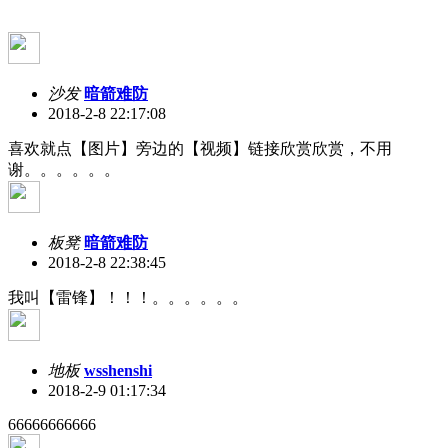
沙发
暗箭难防
2018-2-8 22:17:08
喜欢就点【图片】旁边的【视频】链接欣赏欣赏，不用
谢。。。。。。
板凳
暗箭难防
2018-2-8 22:38:45
我叫【雷锋】！！！。。。。。。
地板
wsshenshi
2018-2-9 01:17:34
66666666666