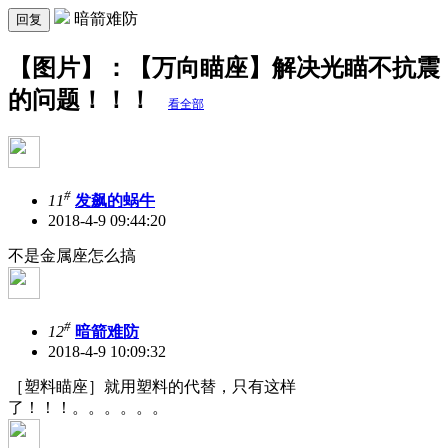
暗箭难防
回复
【图片】：【万向瞄座】解决光瞄不抗震
的问题！！！
看全部
#
11
发飙的蜗牛
2018-4-9 09:44:20
不是金属座怎么搞
#
12
暗箭难防
2018-4-9 10:09:32
［塑料瞄座］就用塑料的代替，只有这样
了！！！。。。。。。