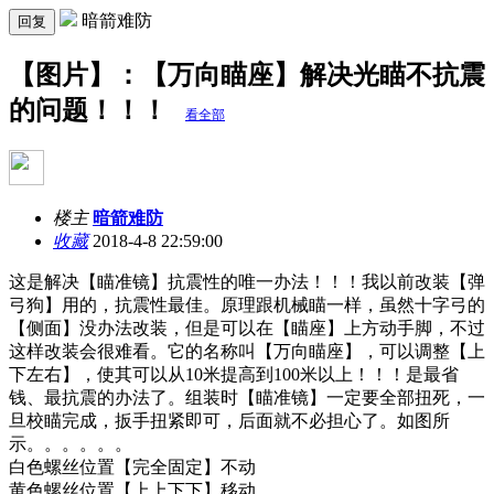
暗箭难防
回复
【图片】：【万向瞄座】解决光瞄不抗震
的问题！！！
看全部
楼主
暗箭难防
收藏
2018-4-8 22:59:00
这是解决【瞄准镜】抗震性的唯一办法！！！我以前改装【弹
弓狗】用的，抗震性最佳。原理跟机械瞄一样，虽然十字弓的
【侧面】没办法改装，但是可以在【瞄座】上方动手脚，不过
这样改装会很难看。它的名称叫【万向瞄座】，可以调整【上
下左右】，使其可以从10米提高到100米以上！！！是最省
钱、最抗震的办法了。组装时【瞄准镜】一定要全部扭死，一
旦校瞄完成，扳手扭紧即可，后面就不必担心了。如图所
示。。。。。。
白色螺丝位置【完全固定】不动
黄色螺丝位置【上上下下】移动