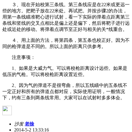
３、现在开始校第三条线。第三条线应是在22米或更远一
些的地方。把靶子放在22米处。再试把。并按步骤2的办法，
用第一条线瞄准靶心进行试射，看一下实际的弹着点距离第三
条线和竖线的交叉点相比是偏上还是偏下，然后将靶子进行远
处或近处的移动。将弹着点调节至正好与相关的关*线重合。
４、用上面的方法，将第四条，第五条也校正好。因为不
同的枪弹道是不同的。所以上面的距离只供参考。
注意事项：
1、如果是大威力气。可以将校枪距离设计远些。如果是
低压的气枪。可以将校枪距离设置近些。
2、因为气的弹道不是很弯曲，所以五线瞄中的五条线不
一定正好和所有的弹道点都对应，实际使用证明，一般情况
下，约有三条到两条线常用。大家可以在试射时多多体会。
沙发
老徐
2014-5-2 13:33:16