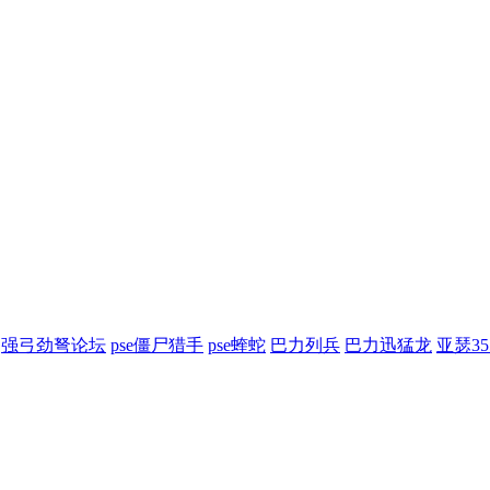
强弓劲弩论坛
pse僵尸猎手
pse蝰蛇
巴力列兵
巴力迅猛龙
亚瑟3