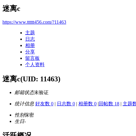
迷离c
https://www.tttttt456.com/?11463
主题
日志
相册
分享
留言板
个人资料
迷离c
(UID: 11463)
邮箱状态
未验证
统计信息
好友数 0
|
日志数 0
|
相册数 0
|
回帖数 18
|
主题数
性别
保密
生日
-
活跃概况