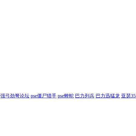
强弓劲弩论坛
pse僵尸猎手
pse蝰蛇
巴力列兵
巴力迅猛龙
亚瑟3