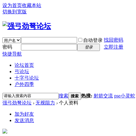
设为首页
收藏本站
切换到宽版
找回密码
自动登录
密码
立即注册
登录
快捷导航
论坛首页
弓论坛
十字弓论坛
户外四季
搜索
热搜:
射箭交流
pse小灵蛇
搜索
强弓劲弩论坛
›
无视阻力
›
个人资料
加为好友
发送消息