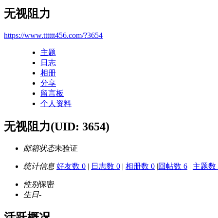
无视阻力
https://www.tttttt456.com/?3654
主题
日志
相册
分享
留言板
个人资料
无视阻力
(UID: 3654)
邮箱状态
未验证
统计信息
好友数 0
|
日志数 0
|
相册数 0
|
回帖数 6
|
主题数 
性别
保密
生日
-
活跃概况