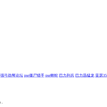
强弓劲弩论坛
pse僵尸猎手
pse蝰蛇
巴力列兵
巴力迅猛龙
亚瑟3
 .