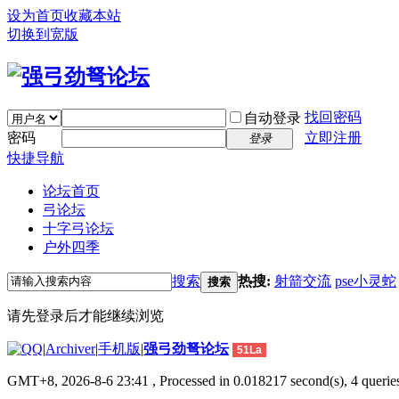
设为首页
收藏本站
切换到宽版
找回密码
自动登录
密码
立即注册
登录
快捷导航
论坛首页
弓论坛
十字弓论坛
户外四季
搜索
热搜:
射箭交流
pse小灵蛇
搜索
请先登录后才能继续浏览
|
Archiver
|
手机版
|
强弓劲弩论坛
51La
GMT+8, 2026-8-6 23:41
, Processed in 0.018217 second(s), 4 queries