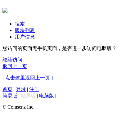
搜索
版块列表
用户信息
您访问的页面无手机页面，是否进一步访问电脑版？
继续访问
返回上一页
[ 点击这里返回上一页 ]
首页
|
登录
|
注册
简易版
|
触屏版
|
电脑版
|
© Comsenz Inc.