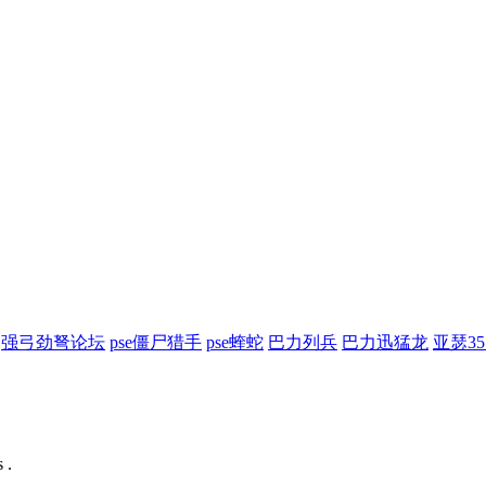
强弓劲弩论坛
pse僵尸猎手
pse蝰蛇
巴力列兵
巴力迅猛龙
亚瑟3
 .