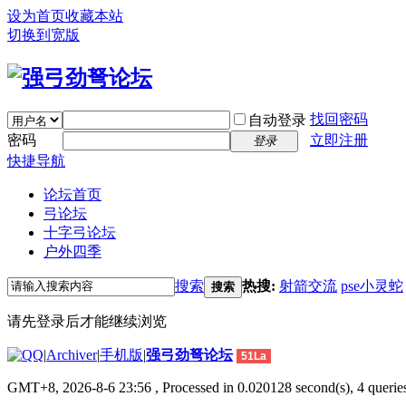
设为首页
收藏本站
切换到宽版
找回密码
自动登录
密码
立即注册
登录
快捷导航
论坛首页
弓论坛
十字弓论坛
户外四季
搜索
热搜:
射箭交流
pse小灵蛇
搜索
请先登录后才能继续浏览
|
Archiver
|
手机版
|
强弓劲弩论坛
51La
GMT+8, 2026-8-6 23:56
, Processed in 0.020128 second(s), 4 queries