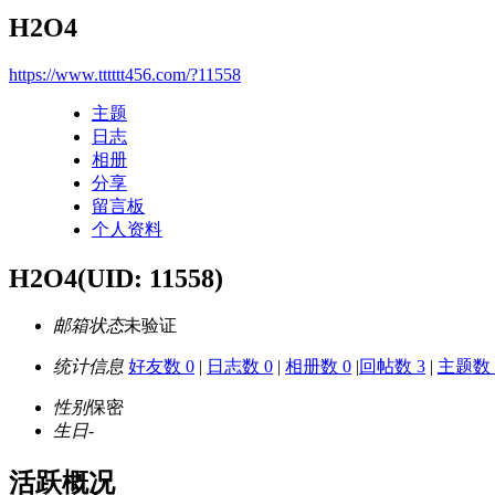
H2O4
https://www.tttttt456.com/?11558
主题
日志
相册
分享
留言板
个人资料
H2O4
(UID: 11558)
邮箱状态
未验证
统计信息
好友数 0
|
日志数 0
|
相册数 0
|
回帖数 3
|
主题数 
性别
保密
生日
-
活跃概况