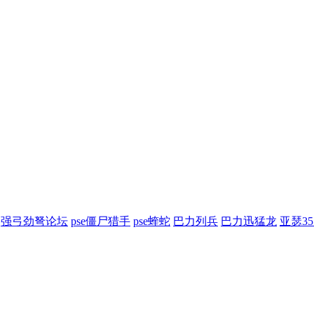
强弓劲弩论坛
pse僵尸猎手
pse蝰蛇
巴力列兵
巴力迅猛龙
亚瑟3