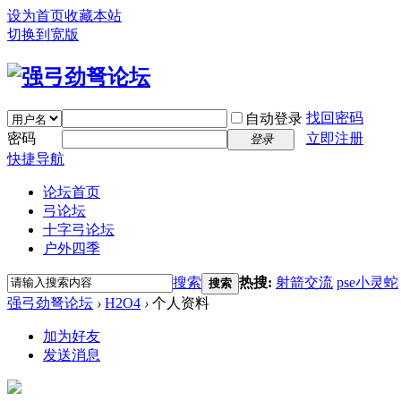
设为首页
收藏本站
切换到宽版
找回密码
自动登录
密码
立即注册
登录
快捷导航
论坛首页
弓论坛
十字弓论坛
户外四季
搜索
热搜:
射箭交流
pse小灵蛇
搜索
强弓劲弩论坛
›
H2O4
›
个人资料
加为好友
发送消息