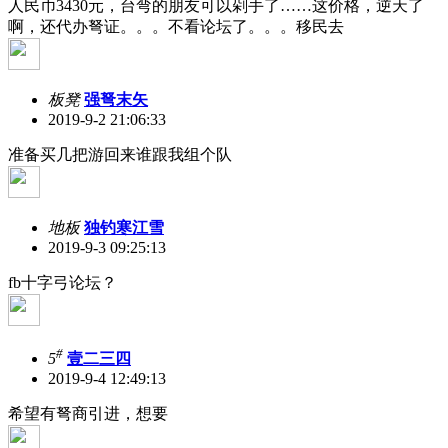
人民币3430元，台弯的朋友可以剁手了……这价格，逆天了
啊，还代办弩证。。。不看论坛了。。。移民去
板凳
强弩末矢
2019-9-2 21:06:33
准备买几把游回来谁跟我组个队
地板
独钓寒江雪
2019-9-3 09:25:13
fb十字弓论坛？
#
5
壹二三四
2019-9-4 12:49:13
希望有弩商引进，想要