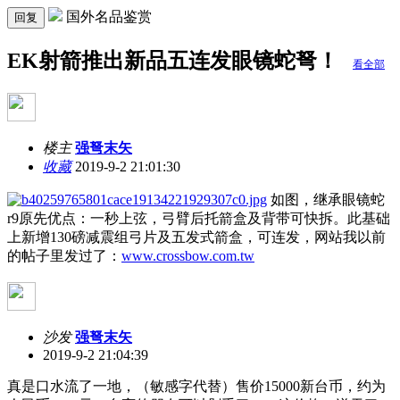
国外名品鉴赏
回复
EK射箭推出新品五连发眼镜蛇弩！
看全部
楼主
强弩末矢
收藏
2019-9-2 21:01:30
如图，继承眼镜蛇
r9原先优点：一秒上弦，弓臂后托箭盒及背带可快拆。此基础
上新增130磅减震组弓片及五发式箭盒，可连发，网站我以前
的帖子里发过了：
www.crossbow.com.tw
沙发
强弩末矢
2019-9-2 21:04:39
真是口水流了一地，（敏感字代替）售价15000新台币，约为