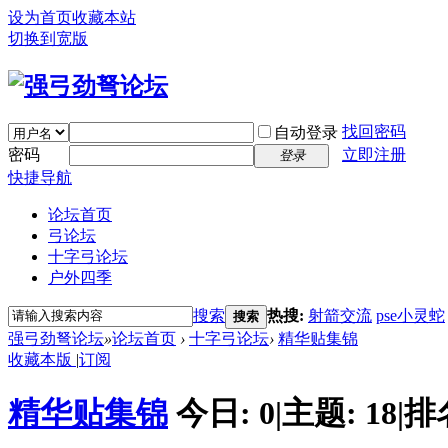
设为首页
收藏本站
切换到宽版
找回密码
自动登录
密码
立即注册
登录
快捷导航
论坛首页
弓论坛
十字弓论坛
户外四季
搜索
热搜:
射箭交流
pse小灵蛇
搜索
强弓劲弩论坛
»
论坛首页
›
十字弓论坛
›
精华贴集锦
收藏本版
|
订阅
精华贴集锦
今日:
0
|
主题:
18
|
排