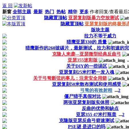
返 回
新窗
全部主题
最新
热门
热帖
精华
更多
作者
回复/查看
最后
隐藏置顶帖
亚瑟复刻版暴力空放测试
隐藏置顶帖
亚瑟复刻版的终极形态
版块主题
拉力不等于威力
猎鹰亚瑟330的 质量
猎鹰新作的260玻碳片，最新测试，拉力和初速的
克隆人来袭---亚瑟微型经典反曲弓
亚瑟355迷彩版
.
关于DIY的一些误区
亚瑟复刻25米打靶一发入魂
关于弓弩断弦的事儿：注意安全用箭
亚瑟复刻50米散布测试和使用感受
弓弩的有效射程
...
2
僵尸猎手真假对比
两张亚瑟复刻版实体照
反曲的优势和缺点
亚瑟355 47米打瓶盖
...
2
克隆版亚瑟反曲弓箭速测试
PSE谜 是进口的吗