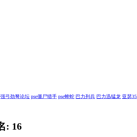
强弓劲弩论坛
pse僵尸猎手
pse蝰蛇
巴力列兵
巴力迅猛龙
亚瑟3
名:
16