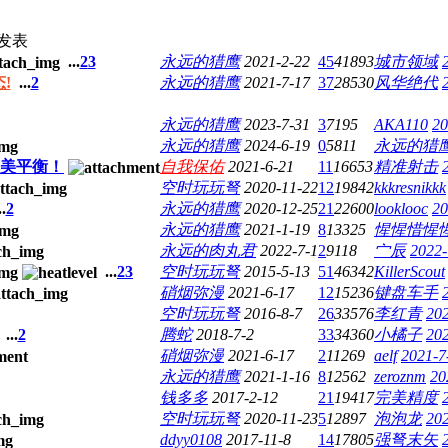
发表
...
2
3
永远的猎鹰
2021-2-22
45
41893
城市领域
!
...
2
永远的猎鹰
2021-7-17
37
28530
风华绝代
永远的猎鹰
2023-7-31
3
7195
AKA110
20
永远的猎鹰
2024-6-19
0
5811
永远的猎
完美平衡！
自我保佑
2021-6-21
11
16653
精准射击
空时玩玩弩
2020-11-22
12
19842
kkkresnikkk
..
2
永远的猎鹰
2020-12-25
21
22600
looklooc
20
永远的猎鹰
2021-1-19
8
13325
惺惺惜惺
永远的肉丸君
2022-7-1
2
9118
宀辰
2022-
...
2
3
空时玩玩弩
2015-5-13
51
46342
KillerScout
硝烟弥漫
2021-6-17
12
15236
键盘车手
空时玩玩弩
2016-8-7
26
33576
李红青
202
...
2
腾蛇
2018-7-2
33
34360
小橘子
202
硝烟弥漫
2021-6-17
2
11269
aelf
2021-7
永远的猎鹰
2021-1-16
8
12562
zeroznm
20
钱多多
2017-2-12
21
19417
完美精度
空时玩玩弩
2020-11-23
5
12897
泡泡龙
202
ddyy0108
2017-11-8
14
17805
强弩末矢